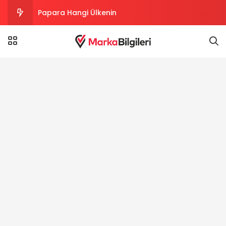
Papara Hangi Ülkenin
Sanica Hangi Ülkenin
Termodinamik Hangi Ülkenin
Everest Hangi Ülkenin
HP Hangi Ülkenin
Reeder Hangi Ülkenin
Turkcell Hangi Ülkenin
Samsung Hangi Ülkenin
Chery Türkiye’ye Fabrika Kuruyor