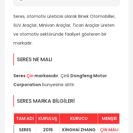
Seres, otomotiv üreticisi olarak Binek Otomobiller,
SUV Araçlar, Minivan Araçlar, Ticari Araçlar üreten
ve otomotiv sektöründe faaliyet gösteren bir
markadır.
SERES NE MALI
Seres
Çin
markasıdır.
Çinli
Dongfeng Motor
Corporation
bünyesine aittir.
SERES MARKA BİLGİLERİ
TAM ADI
KURULUŞ
KURUCU
MENŞEİ
SERES
2016
XİNGHAİ ZHANG
ÇİN MALI
DON