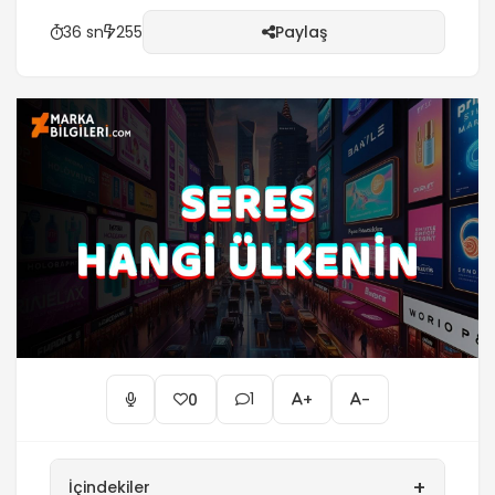
36 sn
255
Paylaş
1
0
+
-
+
İçindekiler